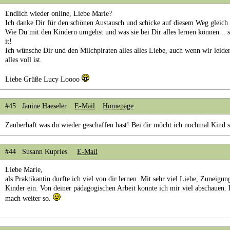
Endlich wieder online, Liebe Marie?
Ich danke Dir für den schönen Austausch und schicke auf diesem Weg gleich
Wie Du mit den Kindern umgehst und was sie bei Dir alles lernen können...
it!
Ich wünsche Dir und den Milchpiraten alles alles Liebe, auch wenn wir leide
alles voll ist.
Liebe Grüße Lucy Loooo
#45 Janine Haeseler
E-Mail
Homepage
Zauberhaft was du wieder geschaffen hast! Bei dir möcht ich nochmal Kind 
#44 Susann Kupries
E-Mail
Liebe Marie,
als Praktikantin durfte ich viel von dir lernen. Mit sehr viel Liebe, Zuneigun
Kinder ein. Von deiner pädagogischen Arbeit konnte ich mir viel abschauen. E
mach weiter so.