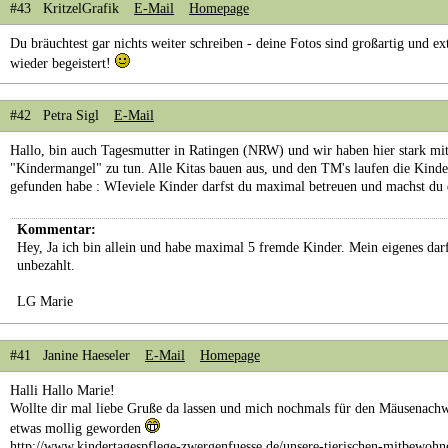
#43 KritzelGrafik
E-Mail
Homepage
Du bräuchtest gar nichts weiter schreiben - deine Fotos sind großartig und e
wieder begeistert!
#42 Petra Sigl
E-Mail
Hallo, bin auch Tagesmutter in Ratingen (NRW) und wir haben hier stark mi
"Kindermangel" zu tun. Alle Kitas bauen aus, und den TM's laufen die Kinder
gefunden habe : WIeviele Kinder darfst du maximal betreuen und machst du 
Kommentar:
Hey, Ja ich bin allein und habe maximal 5 fremde Kinder. Mein eigenes darf 
unbezahlt.
LG Marie
#41 Janine Haeseler
E-Mail
Homepage
Halli Hallo Marie!
Wollte dir mal liebe Gruße da lassen und mich nochmals für den Mäusenachw
etwas mollig geworden
http://www.kindertagespflege-zwergenfuesse.de/unsere-tierischen-mitbewohn