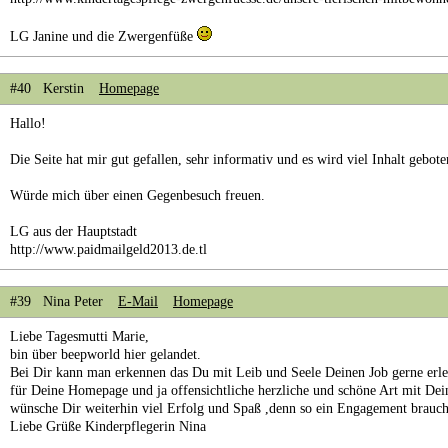
LG Janine und die Zwergenfüße
#40 Kerstin
Homepage
Hallo!
Die Seite hat mir gut gefallen, sehr informativ und es wird viel Inhalt gebote
Würde mich über einen Gegenbesuch freuen.
LG aus der Hauptstadt
http://www.paidmailgeld2013.de.tl
#39 Nina Peter
E-Mail
Homepage
Liebe Tagesmutti Marie,
bin über beepworld hier gelandet.
Bei Dir kann man erkennen das Du mit Leib und Seele Deinen Job gerne erl
für Deine Homepage und ja offensichtliche herzliche und schöne Art mit De
wünsche Dir weiterhin viel Erfolg und Spaß ,denn so ein Engagement brauch
Liebe Grüße Kinderpflegerin Nina