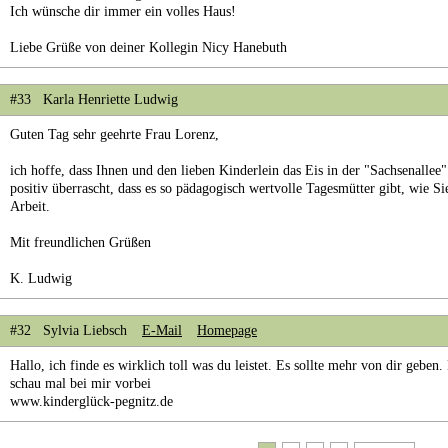
Ich wünsche dir immer ein volles Haus!
Liebe Grüße von deiner Kollegin Nicy Hanebuth
#33 Karla Henriette Ludwig
Guten Tag sehr geehrte Frau Lorenz,
ich hoffe, dass Ihnen und den lieben Kinderlein das Eis in der "Sachsenallee"
positiv überrascht, dass es so pädagogisch wertvolle Tagesmütter gibt, wie Sie
Arbeit.
Mit freundlichen Grüßen
K. Ludwig
#32 Sylvia Liebsch
E-Mail
Homepage
Hallo, ich finde es wirklich toll was du leistet. Es sollte mehr von dir gebe
schau mal bei mir vorbei
www.kinderglück-pegnitz.de