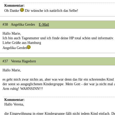
Kommentar:
Oh Danke
Dir wünsche ich natürlich das Selbe!
#38 Angelika Gerdes
E-Mail
Hallo Marie,
Ich bin auch Tagesmutter und ich finde deine HP total schön und informativ.
Liebe Grüße aus Hamburg
Angelika Gerdes
#37 Verena Hagedorn
Hallo Marie,
es geht mich zwar nichts an, aber was war denn das für ein schreiendes Kind 
der sonst so ausgeglichenen Kindergruppe. Mein Gott - der war ja nicht mal
Arm ruhig! WAHNSINN!!!
Kommentar:
Hallo Verena,
die Eingewöhnung in einer Kindergruppe fällt nicht jedem Kind einfach. De