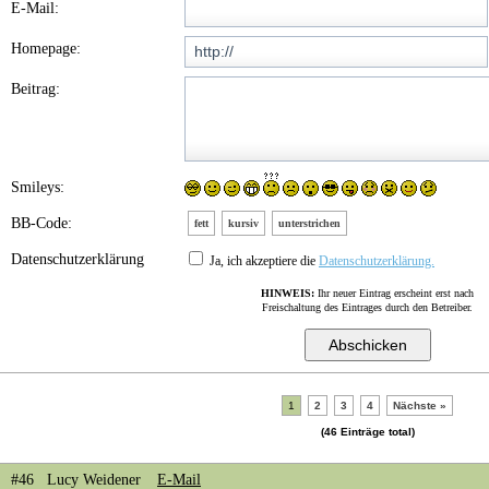
E-Mail:
Homepage:
Beitrag:
Smileys:
BB-Code:
fett
kursiv
unterstrichen
Datenschutzerklärung
Ja, ich akzeptiere die
Datenschutzerklärung.
HINWEIS:
Ihr neuer Eintrag erscheint erst nach
Freischaltung des Eintrages durch den Betreiber.
1
2
3
4
Nächste »
(46 Einträge total)
#46 Lucy Weidener
E-Mail