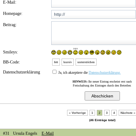
E-Mail:
Homepage:
Beitrag:
Smileys:
BB-Code:
fett
kursiv
unterstrichen
Datenschutzerklärung
Ja, ich akzeptiere die
Datenschutzerklärung.
HINWEIS:
Ihr neuer Eintrag erscheint erst nach
Freischaltung des Eintrages durch den Betreiber.
« Vorherige
1
2
3
4
Nächste »
(46 Einträge total)
#31 Ursula Engels
E-Mail