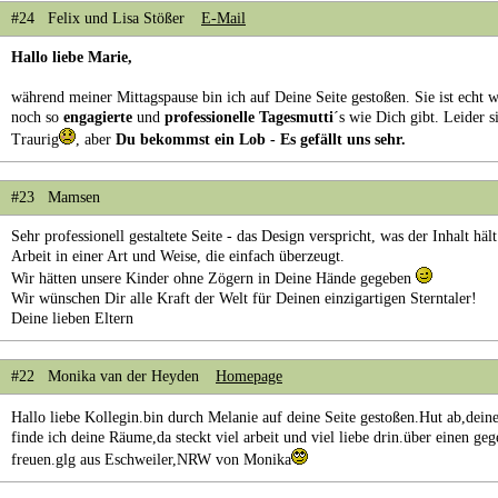
#24 Felix und Lisa Stößer
E-Mail
Hallo liebe Marie,
während meiner Mittagspause bin ich auf Deine Seite gestoßen. Sie ist echt w
noch so
engagierte
und
professionelle
Tagesmutti
´s wie Dich gibt. Leider 
Traurig
, aber
Du bekommst ein Lob - Es gefällt uns sehr.
#23 Mamsen
Sehr professionell gestaltete Seite - das Design verspricht, was der Inhalt häl
Arbeit in einer Art und Weise, die einfach überzeugt.
Wir hätten unsere Kinder ohne Zögern in Deine Hände gegeben
Wir wünschen Dir alle Kraft der Welt für Deinen einzigartigen Sterntaler!
Deine lieben Eltern
#22 Monika van der Heyden
Homepage
Hallo liebe Kollegin.bin durch Melanie auf deine Seite gestoßen.Hut ab,deine
finde ich deine Räume,da steckt viel arbeit und viel liebe drin.über einen g
freuen.glg aus Eschweiler,NRW von Monika