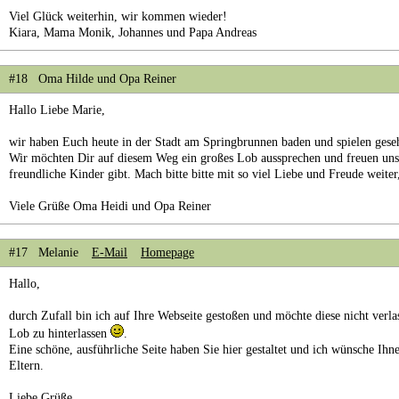
Viel Glück weiterhin, wir kommen wieder!
Kiara, Mama Monik, Johannes und Papa Andreas
#18 Oma Hilde und Opa Reiner
Hallo Liebe Marie,
wir haben Euch heute in der Stadt am Springbrunnen baden und spielen gese
Wir möchten Dir auf diesem Weg ein großes Lob aussprechen und freuen uns,
freundliche Kinder gibt. Mach bitte bitte mit so viel Liebe und Freude weiter,
Viele Grüße Oma Heidi und Opa Reiner
#17 Melanie
E-Mail
Homepage
Hallo,
durch Zufall bin ich auf Ihre Webseite gestoßen und möchte diese nicht verla
Lob zu hinterlassen
.
Eine schöne, ausführliche Seite haben Sie hier gestaltet und ich wünsche Ihne
Eltern.
Liebe Grüße