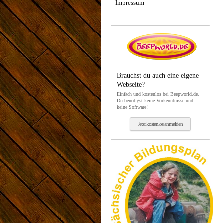
Impressum
Brauchst du auch eine eigene
Webseite?
Einfach und kostenlos bei Beepworld.de.
Du benötigst keine Vorkenntnisse und
keine Software!
Jetzt kostenlos anmelden